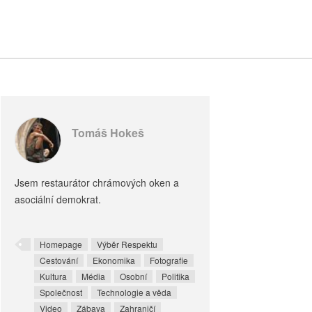
Tomáš Hokeš
Jsem restaurátor chrámových oken a
asociální demokrat.
Homepage
Výběr Respektu
Cestování
Ekonomika
Fotografie
Kultura
Média
Osobní
Politika
Společnost
Technologie a věda
Video
Zábava
Zahraničí