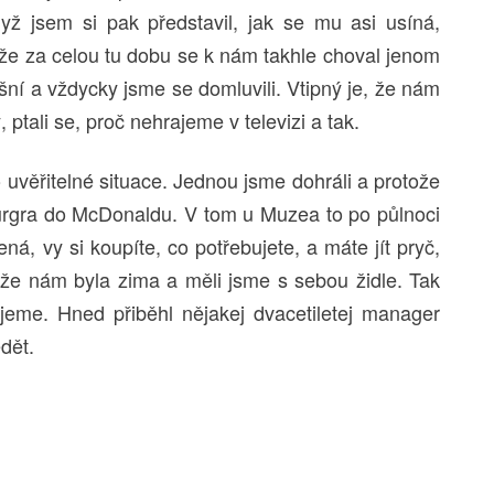
ž jsem si pak představil, jak se mu asi usíná,
, že za celou tu dobu se k nám takhle choval jenom
lušní a vždycky jsme se domluvili. Vtipný je, že nám
, ptali se, proč nehrajeme v televizi a tak.
o uvěřitelné situace. Jednou jsme dohráli a protože
burgra do McDonaldu. V tom u Muzea to po půlnoci
ená, vy si koupíte, co potřebujete, a máte jít pryč,
enže nám byla zima a měli jsme s sebou židle. Tak
ijeme. Hned přiběhl nějakej dvacetiletej manager
dět.