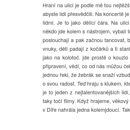
Hraní na ulici je podle mě tou nejtěžš
abyste lidi přesvědčili. Na koncertě j
lidmi. Je to jako dělící čára. Na ulic
někdo jde kolem s nástrojem, vybalí to
poslouchají a pak začnou tancovat, 
vnuky, děti padají z kočárků a ti star
jako na kolotoč. jde prostě o kouzlo
připravení, vědí, co od nás můžou ček
jednou řekl, že žebrák se snaží vzbudi
o svou radost. Teď hraju s klukem, k
je to jeden z nejtalentovanějších lid
taky točí filmy. Když hrajeme, věkový
v Díře nahrála jedna kolemjdoucí. T