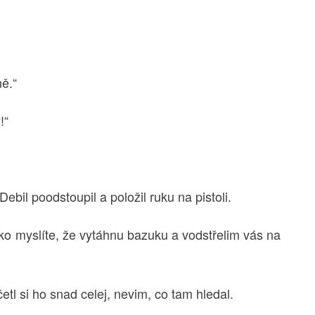
ě.“
!“
ebil poodstoupil a položil ruku na pistoli.
jako myslíte, že vytáhnu bazuku a vodstřelim vás na
tl si ho snad celej, nevim, co tam hledal.