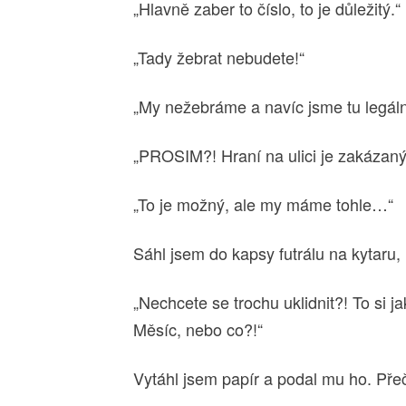
„Hlavně zaber to číslo, to je důležitý.“
„Tady žebrat nebudete!“
„My nežebráme a navíc jsme tu legáln
„PROSIM?! Hraní na ulici je zakázaný
„To je možný, ale my máme tohle…“
Sáhl jsem do kapsy futrálu na kytaru, D
„Nechcete se trochu uklidnit?! To si 
Měsíc, nebo co?!“
Vytáhl jsem papír a podal mu ho. Přeče