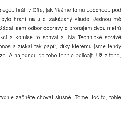
kolegou hráli v Díře, jak říkáme tomu podchodu pod
 bylo hraní na ulici zakázaný všude. Jednou mě
požádal jsem odbor dopravy o pronájem dvou metrů
akci a komise to schválila. Na Technické správě
bnos a získal tak papír, díky kterému jsme tehdy
aze. A najednou do toho tenhle policajt. Už z toho,
l.
chle začněte chovat slušně. Tome, toč to, tohle